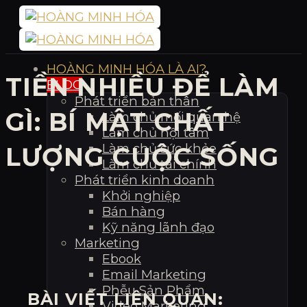
Bỏ
qua
nội
dung
HOÀNG MINH HÓA LÀ AI?
TIỀN NHIỀU ĐỂ LÀM
BLOG
Phát triển bản thân
GÌ: BÍ MẬT CHẤT
Làm chủ mối quan hệ
Làm chủ nội tâm
Làm chủ sức khỏe
LƯỢNG CUỘC SỐNG
Làm chủ tài chính
Phát triển kinh doanh
Khởi nghiệp
Bán hàng
Kỹ năng lãnh đạo
Marketing
Ebook
Email Marketing
Phễu Sản Phẩm
BÀI VIẾT LIÊN QUAN:
Video Marketing