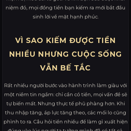
niệm đó, mọi đồng tiền bạn kiếm ra mới bắt đầu
sinh lời về mặt hạnh phúc.
VÌ SAO KIẾM ĐƯỢC TIỀN
NHIỀU NHƯNG CUỘC SỐNG
VẪN BẾ TẮC
Rất nhiều người bước vào hành trình làm giàu với
một niềm tin ngầm: chỉ cần có tiền, mọi vấn đề sẽ
tự biến mất. Nhưng thực tế phũ phàng hơn. Khi
thu nhập tăng, áp lực tăng theo, các mối lo cũng
phình to ra. Câu hỏi tiền nhiều để làm gì xuất hiện
đúng vào lúc người ta tưởng mình đã có tất cả.