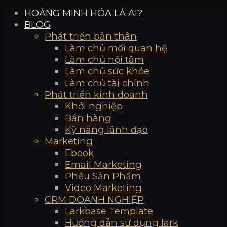
HOÀNG MINH HÓA LÀ AI?
BLOG
Phát triển bản thân
Làm chủ mối quan hệ
Làm chủ nội tâm
Làm chủ sức khỏe
Làm chủ tài chính
Phát triển kinh doanh
Khởi nghiệp
Bán hàng
Kỹ năng lãnh đạo
Marketing
Ebook
Email Marketing
Phễu Sản Phẩm
Video Marketing
CRM DOANH NGHIỆP
Larkbase Template
Hướng dẫn sử dụng lark