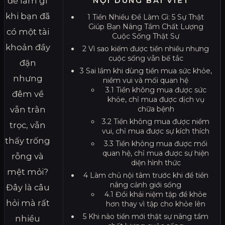
để làm gì
NỘI DUNG BÀI VIẾT
khi bạn đã
1
Tiền Nhiều Để Làm Gì: 5 Sự Thật
Giúp Bạn Nâng Tầm Chất Lượng
có một tài
Cuộc Sống Thật Sự
khoản đầy
2
Vì sao kiếm được tiền nhiều nhưng
cuộc sống vẫn bế tắc
đặn
3
Sai lầm khi dùng tiền mua sức khỏe,
nhưng
niềm vui và mối quan hệ
3.1
Tiền không mua được sức
đêm về
khỏe, chỉ mua được dịch vụ
vẫn trằn
chữa bệnh
3.2
Tiền không mua được niềm
trọc, vẫn
vui, chỉ mua được sự kích thích
thấy trống
3.3
Tiền không mua được mối
quan hệ, chỉ mua được sự hiện
rỗng và
diện hình thức
mệt mỏi?
4
Làm chủ nội tâm trước khi để tiền
nâng cảnh giới sống
Đây là câu
4.1
Đổi khái niệm tập để khỏe
hỏi mà rất
hơn thay vì tập cho khỏe lên
5
Khi nào tiền mới thật sự nâng tầm
nhiều