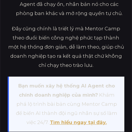
Agent đã chạy ổn, nhân bản nó cho các
phòng ban khác và mở rộng quyền tự chủ.
Đây cũng chính là triết lý mà Mentor Camp
theo đuổi: biến công nghệ phức tạp thành
một hệ thống đơn giản, dễ làm theo, giúp chủ
doanh nghiệp tạo ra kết quả thật chứ không
chỉ chạy theo trào lưu.
Bạn muốn xây hệ thống AI Agent cho
chính doanh nghiệp của mình?
Khám
phá lộ trình bài bản cùng Mentor Camp
để biến AI thành đội ngũ nhân sự số làm
việc 24/7.
Tìm hiểu ngay tại đây.