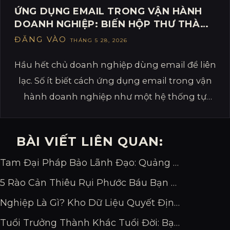
ỨNG DỤNG EMAIL TRONG VẬN HÀNH
DOANH NGHIỆP: BIẾN HỘP THƯ THÀNH
MÁY TẠO DOANH THU
ĐĂNG VÀO
THÁNG 5 28, 2026
Hầu hết chủ doanh nghiệp dùng email để liên
lạc. Số ít biết cách ứng dụng email trong vận
hành doanh nghiệp như một hệ thống tự
động nuôi dưỡng khách hàng và tạo doanh
thu 24/7. Bài viết này chỉ cho bạn cách làm
BÀI VIẾT LIÊN QUAN:
đúng theo phương pháp Mentor Internet
System.
Tam Đại Pháp Bảo Lãnh Đạo: Quảng Bá – Phối Hợp – Dẫn Dắt
5 Rào Cản Thiêu Rụi Phước Báu Bạn Cần Biết
Nghiệp Là Gì? Kho Dữ Liệu Quyết Định Vận Mệnh Bạn
Tuổi Trưởng Thành Khác Tuổi Đời: Bạn Đang Bao Nhiêu?