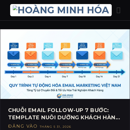
Bỏ
qua
nội
dung
CHUỖI EMAIL FOLLOW-UP 7 BƯỚC:
TEMPLATE NUÔI DƯỠNG KHÁCH HÀNG
TỰ ĐỘNG
ĐĂNG VÀO
THÁNG 5 31, 2026