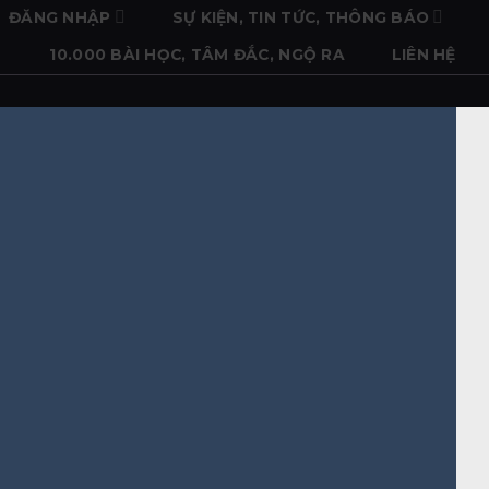
ĐĂNG NHẬP
SỰ KIỆN, TIN TỨC, THÔNG BÁO
10.000 BÀI HỌC, TÂM ĐẮC, NGỘ RA
LIÊN HỆ