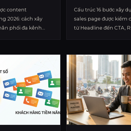
ÚT KHÁCH
NHẤT
ược content
Cấu trúc 16 bước xây d
ng 2026: cách xây
sales page được kiểm 
ân phối đa kênh
từ Headline đến CTA, R
k-Blog-Email và đo
Reversal và P.S — áp d
-CVR-AOV để tối ưu
ngay cho bất kỳ sản 
nào.