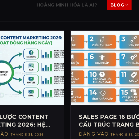
HOÀNG MINH HÓA LÀ AI?
BLOG
 LƯỢC CONTENT
SALES PAGE 16 BƯ
TING 2026: HỆ
CẤU TRÚC TRANG 
 NỘI DUNG TỰ
HÀNG CHUYỂN ĐỔI
VÀO
ĐĂNG VÀO
THÁNG 5 31, 2026
THÁNG 5 31, 2