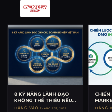
Bỏ
qua
nội
dung
8 KỸ NĂNG LÃNH ĐẠO
CHIẾN
KHÔNG THỂ THIẾU NẾU
MARKE
BẠN MUỐN DOANH
THỐNG
ĐĂNG VÀO
ĐĂNG 
THÁNG 5 31, 2026