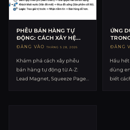
PHỄU BÁN HÀNG TỰ
ỨNG D
ĐỘNG: CÁCH XÂY HỆ
TRONG
THỐNG BÁN HÀNG KHI
DOANH
ĐĂNG VÀO
ĐĂNG 
THÁNG 5 28, 2026
BẠN ĐANG NGỦ
HỘP T
TẠO D
Khám phá cách xây phễu
Hầu hết
bán hàng tự động từ A-Z:
dùng ema
Lead Magnet, Squeeze Page,
biết cá
Email Follow-up và Sales
trong v
Page 16 bước giúp doanh thu
nghiệp 
tăng không cần chạy ads liên
động nu
tục.
hàng và
Bài viết