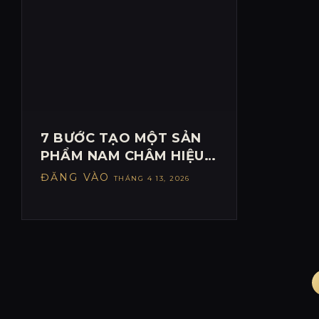
làm đú
pháp Me
System.
7 BƯỚC TẠO MỘT SẢN
PHẨM NAM CHÂM HIỆU
QUẢ TẠO 1000 KHÁCH
ĐĂNG VÀO
THÁNG 4 13, 2026
HÀNG TIỀM NĂNG