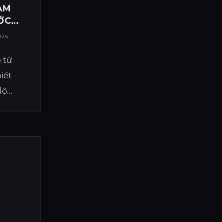
AM
ỚC
026
 từ
iết
lộ
ý
đầu
.