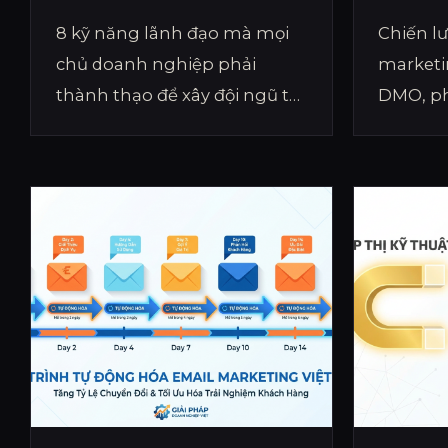
NGHIỆP TỰ CHẠY
THU H
8 kỹ năng lãnh đạo mà mọi
Chiến l
chủ doanh nghiệp phải
marketi
thành thạo để xây đội ngũ tự
DMO, ph
vận hành, thoát khỏi bẫy làm
Faceboo
thuê cho chính mình và
KPI CTR
scale up bền vững.
liên tục.