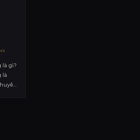
026
 là gì?
 là
chuyên