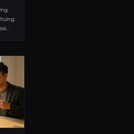
ựng
chứng:
isk
ụng
phẩm