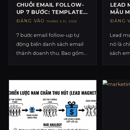
CHUỖI EMAIL FOLLOW-
LEAD 
UP 7 BƯỚC: TEMPLATE
MẪU M
NUÔI DƯỠNG KHÁCH
HÀNG 
ĐĂNG VÀO
ĐĂNG 
THÁNG 5 31, 2026
HÀNG TỰ ĐỘNG
2026
7 bước email follow-up tự
Lead mag
động biến danh sách email
nó là c
thành doanh thu. Bao gồm
sách em
template, thời gian gửi, và
Khám p
cách viết tiêu đề email tỷ lệ
magnet
mở cao nhất.
qua 500
Nam.