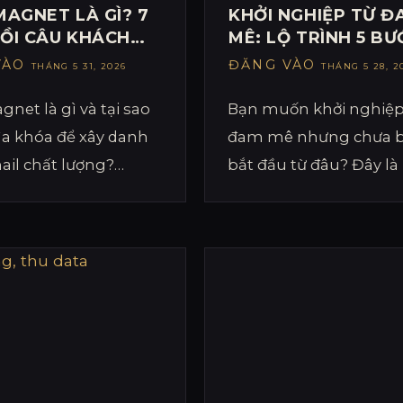
MAGNET LÀ GÌ? 7
KHỞI NGHIỆP TỪ Đ
ỒI CÂU KHÁCH
MÊ: LỘ TRÌNH 5 BƯ
HIỆU QUẢ NHẤT
TỪ Ý TƯỞNG ĐẾN
VÀO
ĐĂNG VÀO
THÁNG 5 31, 2026
THÁNG 5 28, 2
DOANH THU
net là gì và tại sao
Bạn muốn khởi nghiệp
hìa khóa để xây danh
đam mê nhưng chưa b
ail chất lượng?
bắt đầu từ đâu? Đây là 
há 7 mẫu lead
trình thực tế 5 bước từ 
 được kiểm chứng
tưởng đến doanh thu 
+ doanh nghiệp Việt
tiên, không cần vốn lớn