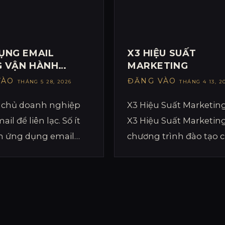
ỤNG EMAIL
X3 HIỆU SUẤT
 VẬN HÀNH
MARKETING
 NGHIỆP: BIẾN
VÀO
ĐĂNG VÀO
THÁNG 5 28, 2026
THÁNG 4 13, 2
HƯ THÀNH MÁY
OANH THU
 chủ doanh nghiệp
X3 Hiệu Suất Marketing
il để liên lạc. Số ít
X3 Hiệu Suất Marketing
ch ứng dụng email
chương trình đào tạo 
ận hành doanh
sâu dành cho chủ […]
như một hệ thống tự
ôi dưỡng khách
 tạo doanh thu 24/7.
 này chỉ cho bạn cách