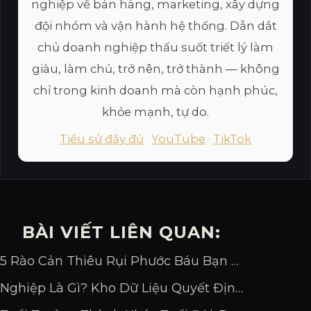
nghiệp về bán hàng, marketing, xây dựng
đội nhóm và vận hành hệ thống. Dẫn dắt
chủ doanh nghiệp thấu suốt triết lý làm
giàu, làm chủ, trở nên, trở thành — không
chỉ trong kinh doanh mà còn hạnh phúc,
khỏe mạnh, tự do.
Tiểu sử đầy đủ
·
YouTube
·
TikTok
BÀI VIẾT LIÊN QUAN:
5 Rào Cản Thiêu Rụi Phước Báu Bạn Cần Biết
Nghiệp Là Gì? Kho Dữ Liệu Quyết Định Vận Mệnh Bạn