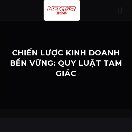
Bỏ
qua
nội
dung
CHIẾN LƯỢC KINH DOANH
BỀN VỮNG: QUY LUẬT TAM
GIÁC