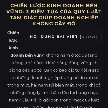
CHIẾN LƯỢC KINH DOANH BỀN
VỮNG: 3 ĐIỂM TỰA CỦA QUY LUẬT
TAM GIÁC GIÚP DOANH NGHIỆP
KHÔNG GÃY ĐỔ
Chiến
NỘI DUNG BÀI VIẾT
[
SHOW
]
lược
kinh
doanh bền vững
không nằm ở tốc độ tăng
trưởng, mà nằm ở khả năng đứng vững khi
giông bão ập tới. Bạn có bao giờ tự hỏi vì sao
có những doanh nghiệp bùng nổ doanh số
trong một, hai năm rồi biến mất, trong khi có
những công ty âm thầm tồn tại hàng chục
năm? Câu trả lời gói gọn trong một quy luật
tam giác cổ điển: doanh nghiệp bền vững