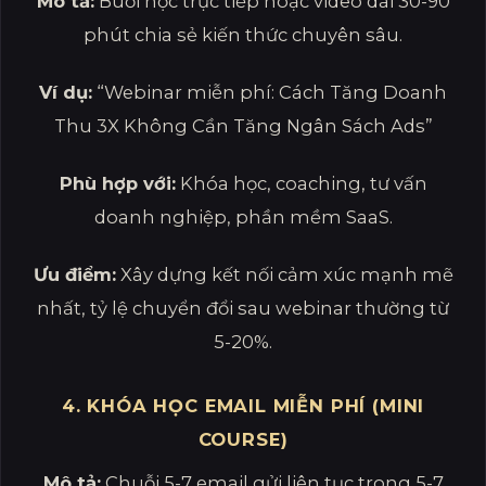
Mô tả:
Buổi học trực tiếp hoặc video dài 30-90
phút chia sẻ kiến thức chuyên sâu.
Ví dụ:
“Webinar miễn phí: Cách Tăng Doanh
Thu 3X Không Cần Tăng Ngân Sách Ads”
Phù hợp với:
Khóa học, coaching, tư vấn
doanh nghiệp, phần mềm SaaS.
Ưu điểm:
Xây dựng kết nối cảm xúc mạnh mẽ
nhất, tỷ lệ chuyển đổi sau webinar thường từ
5-20%.
4. KHÓA HỌC EMAIL MIỄN PHÍ (MINI
COURSE)
Mô tả:
Chuỗi 5-7 email gửi liên tục trong 5-7