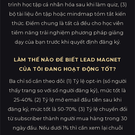
trình học tập cá nhân hóa sau khi làm quiz, (3)
bộ tài liệu ôn tập hoặc mindmap tóm tắt kiến
thức. Điểm chung là tất cả đều cho học viên
tiềm năng trải nghiệm phương pháp giảng
dạy của bạn trước khi quyết định đăng ký.
LÀM THẾ NÀO ĐỂ BIẾT LEAD MAGNET
CỦA TÔI ĐANG HOẠT ĐỘNG TỐT?
Ba chỉ số cần theo dõi: (1) Tỷ lệ opt-in (số người
thấy trang so với số người đăng ký), mức tốt là
25-40%. (2) Tỷ lệ mở email đầu tiên sau khi
đăng ký, mức tốt là 50-70%. (3) Tỷ lệ chuyển đổi
từ subscriber thành người mua hàng trong 30
ngày đầu. Nếu dưới 1% thì cần xem lại chuỗi