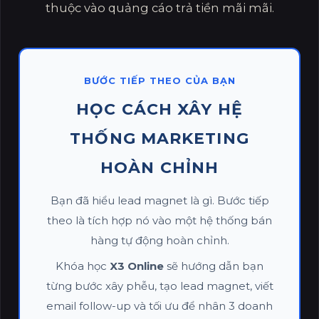
thuộc vào quảng cáo trả tiền mãi mãi.
BƯỚC TIẾP THEO CỦA BẠN
HỌC CÁCH XÂY HỆ
THỐNG MARKETING
HOÀN CHỈNH
Bạn đã hiểu lead magnet là gì. Bước tiếp
theo là tích hợp nó vào một hệ thống bán
hàng tự động hoàn chỉnh.
Khóa học
X3 Online
sẽ hướng dẫn bạn
từng bước xây phễu, tạo lead magnet, viết
email follow-up và tối ưu để nhân 3 doanh