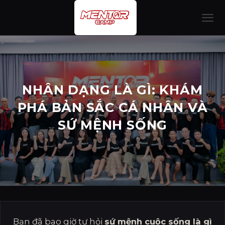
Bỏ
qua
nội
dung
NHÂN DẠNG LÀ GÌ: KHÁM
PHÁ BẢN SẮC CÁ NHÂN VÀ
SỨ MỆNH SỐNG
Bạn đã bao giờ tự hỏi
sứ mệnh cuộc sống là gì