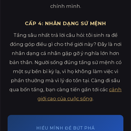
chính mình.
CẤP 4: NHÂN DẠNG SỨ MỆNH
Tầng sâu nhất trả lời câu hỏi: tôi sinh ra để
đóng góp điều gì cho thế giới này? Đây là nơi
nhân dạng cá nhân gặp gỡ ý nghĩa lớn hơn
bản thân. Người sống đúng tầng sứ mệnh có
một sự bền bỉ kỳ lạ, vì họ không làm việc vì
phần thưởng mà vì lý do tồn tại. Càng đi sâu
qua bốn tầng, bạn càng tiến gần tới các
cảnh
giới cao của cuộc sống
.
HIỂU MÌNH ĐỂ BỨT PHÁ