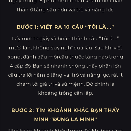
ngay trong 15 phút để bắt đầu khám phá bản
thân ở tầng sâu hơn vai trò và năng lực.
BƯỚC 1: VIẾT RA 10 CÂU “TÔI LÀ…”
Lấy một tờ giấy và hoàn thành câu “Tôi là…”
mười lần, không suy nghĩ quá lâu. Sau khi viết
xong, đánh dấu mỗi câu thuộc tầng nào trong
4 cấp độ. Bạn sẽ nhanh chóng thấy phần lớn
câu trả lời nằm ở tầng vai trò và năng lực, rất ít
chạm tới giá trị và sứ mệnh. Đó chính là
khoảng trống cần lấp.
BƯỚC 2: TÌM KHOẢNH KHẮC BẠN THẤY
MÌNH “ĐÚNG LÀ MÌNH”
Nhớ lại ba khoảnh khắc trong đời khi bạn cảm