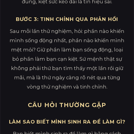
đúng, kiệt sức kéo dài là tín hiệu sai.
BƯỚC 3: TINH CHỈNH QUA PHẢN HỒI
Sau mỗi lần thử nghiệm, hỏi: phần nào khiến
mình sống động nhất, phần nào khiến mình
mệt mỏi? Giữ phần làm bạn sống động, loại
bỏ phần làm bạn cạn kiệt. Sứ mệnh thật sự
không phải thứ bạn tìm thấy một lần rồi giữ
mãi, mà là thứ ngày càng rõ nét qua từng
vòng thử nghiệm và tinh chỉnh.
CÂU HỎI THƯỜNG GẶP
LÀM SAO BIẾT MÌNH SINH RA ĐỂ LÀM GÌ?
Bạn biết mình sinh ra để làm gì bằng cách