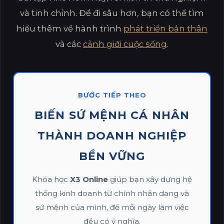
và tinh chỉnh. Để đi sâu hơn, bạn có thể tìm
hiểu thêm về hành trình
phát triển bản thân
và các
cảnh giới cuộc sống
.
BƯỚC TIẾP THEO
BIẾN SỨ MỆNH CÁ NHÂN
THÀNH DOANH NGHIỆP
BỀN VỮNG
Khóa học
X3 Online
giúp bạn xây dựng hệ
thống kinh doanh từ chính nhân dạng và
sứ mệnh của mình, để mỗi ngày làm việc
đều có ý nghĩa.