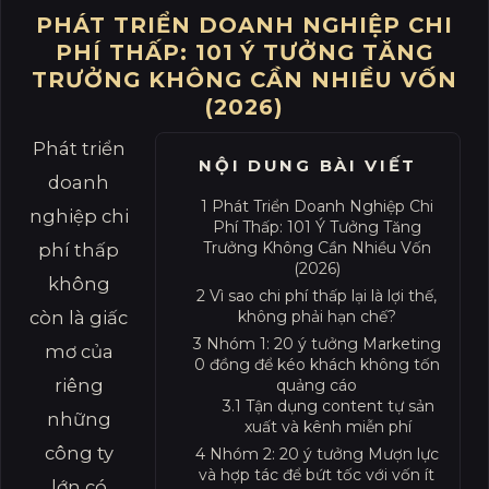
PHÁT TRIỂN DOANH NGHIỆP CHI
PHÍ THẤP: 101 Ý TƯỞNG TĂNG
TRƯỞNG KHÔNG CẦN NHIỀU VỐN
(2026)
Phát triển
NỘI DUNG BÀI VIẾT
doanh
1
Phát Triển Doanh Nghiệp Chi
nghiệp chi
Phí Thấp: 101 Ý Tưởng Tăng
Trưởng Không Cần Nhiều Vốn
phí thấp
(2026)
không
2
Vì sao chi phí thấp lại là lợi thế,
còn là giấc
không phải hạn chế?
3
Nhóm 1: 20 ý tưởng Marketing
mơ của
0 đồng để kéo khách không tốn
riêng
quảng cáo
3.1
Tận dụng content tự sản
những
xuất và kênh miễn phí
công ty
4
Nhóm 2: 20 ý tưởng Mượn lực
và hợp tác để bứt tốc với vốn ít
lớn có