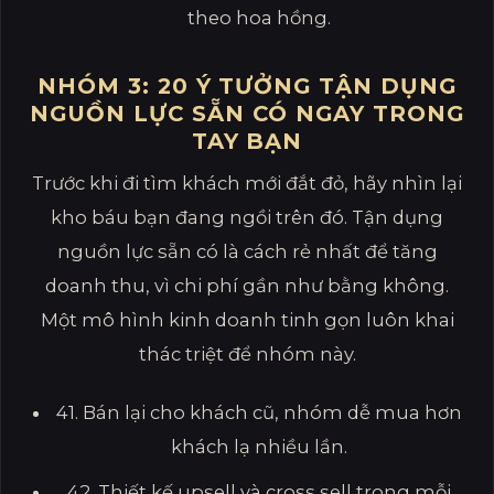
theo hoa hồng.
NHÓM 3: 20 Ý TƯỞNG TẬN DỤNG
NGUỒN LỰC SẴN CÓ NGAY TRONG
TAY BẠN
Trước khi đi tìm khách mới đắt đỏ, hãy nhìn lại
kho báu bạn đang ngồi trên đó. Tận dụng
nguồn lực sẵn có là cách rẻ nhất để tăng
doanh thu, vì chi phí gần như bằng không.
Một mô hình kinh doanh tinh gọn luôn khai
thác triệt để nhóm này.
41. Bán lại cho khách cũ, nhóm dễ mua hơn
khách lạ nhiều lần.
42. Thiết kế upsell và cross sell trong mỗi