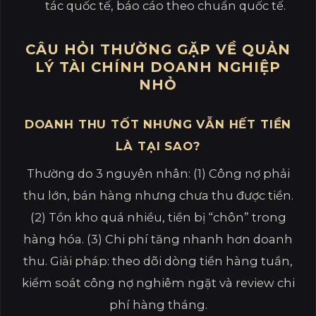
tác quốc tế, báo cáo theo chuẩn quốc tế.
CÂU HỎI THƯỜNG GẶP VỀ QUẢN
LÝ TÀI CHÍNH DOANH NGHIỆP
NHỎ
DOANH THU TỐT NHƯNG VẪN HẾT TIỀN
LÀ TẠI SAO?
Thường do 3 nguyên nhân: (1) Công nợ phải
thu lớn, bán hàng nhưng chưa thu được tiền.
(2) Tồn kho quá nhiều, tiền bị “chôn” trong
hàng hóa. (3) Chi phí tăng nhanh hơn doanh
thu. Giải pháp: theo dõi dòng tiền hàng tuần,
kiểm soát công nợ nghiêm ngặt và review chi
phí hàng tháng.