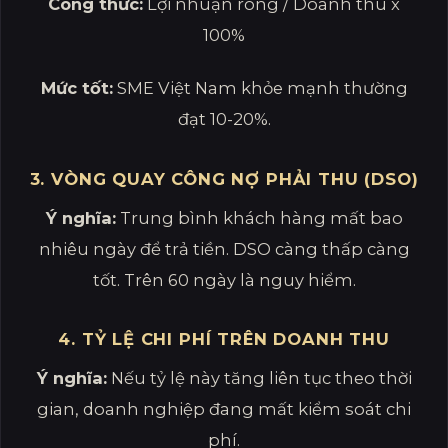
Công thức:
Lợi nhuận ròng / Doanh thu x
100%
Mức tốt:
SME Việt Nam khỏe mạnh thường
đạt 10-20%.
3. VÒNG QUAY CÔNG NỢ PHẢI THU (DSO)
Ý nghĩa:
Trung bình khách hàng mất bao
nhiêu ngày để trả tiền. DSO càng thấp càng
tốt. Trên 60 ngày là nguy hiểm.
4. TỶ LỆ CHI PHÍ TRÊN DOANH THU
Ý nghĩa:
Nếu tỷ lệ này tăng liên tục theo thời
gian, doanh nghiệp đang mất kiểm soát chi
phí.