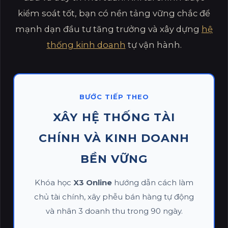
kiểm soát tốt, bạn có nền tảng vững chắc để
mạnh dạn đầu tư tăng trưởng và xây dựng
hệ
thống kinh doanh
tự vận hành.
BƯỚC TIẾP THEO
XÂY HỆ THỐNG TÀI
CHÍNH VÀ KINH DOANH
BỀN VỮNG
Khóa học
X3 Online
hướng dẫn cách làm
chủ tài chính, xây phễu bán hàng tự động
và nhân 3 doanh thu trong 90 ngày.