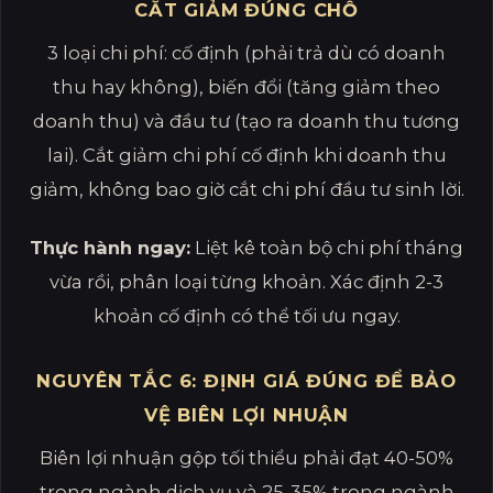
CẮT GIẢM ĐÚNG CHỖ
3 loại chi phí: cố định (phải trả dù có doanh
thu hay không), biến đổi (tăng giảm theo
doanh thu) và đầu tư (tạo ra doanh thu tương
lai). Cắt giảm chi phí cố định khi doanh thu
giảm, không bao giờ cắt chi phí đầu tư sinh lời.
Thực hành ngay:
Liệt kê toàn bộ chi phí tháng
vừa rồi, phân loại từng khoản. Xác định 2-3
khoản cố định có thể tối ưu ngay.
NGUYÊN TẮC 6: ĐỊNH GIÁ ĐÚNG ĐỂ BẢO
VỆ BIÊN LỢI NHUẬN
Biên lợi nhuận gộp tối thiểu phải đạt 40-50%
trong ngành dịch vụ và 25-35% trong ngành