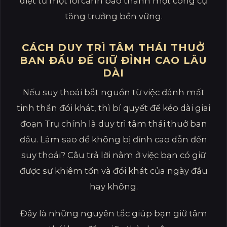
diệt từ một lời cảnh báo thành một công cụ
tăng trưởng bền vững.
CÁCH DUY TRÌ TÂM THÁI THUỞ
BAN ĐẦU ĐỂ GIỮ ĐỈNH CAO LÂU
DÀI
Nếu suy thoái bắt nguồn từ việc đánh mất
tinh thần đói khát, thì bí quyết để kéo dài giai
đoạn Trụ chính là duy trì tâm thái thuở ban
đầu. Làm sao để không bị đỉnh cao dẫn đến
suy thoái? Câu trả lời nằm ở việc bạn có giữ
được sự khiêm tốn và đói khát của ngày đầu
hay không.
Đây là những nguyên tắc giúp bạn giữ tâm