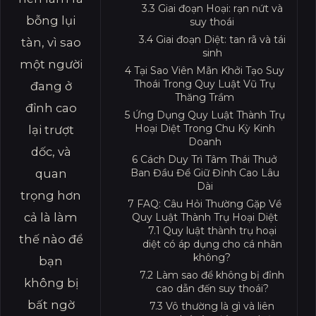
3.3
Giai đoạn Hoại: rạn nứt và
bỗng lụi
suy thoái
3.4
Giai đoạn Diệt: tan rã và tái
tàn, vì sao
sinh
một người
4
Tại Sao Viên Mãn Khởi Tạo Suy
Thoái Trong Quy Luật Vũ Trụ
đang ở
Thăng Trầm
đỉnh cao
5
Ứng Dụng Quy Luật Thành Trụ
Hoại Diệt Trong Chu Kỳ Kinh
lại trượt
Doanh
dốc, và
6
Cách Duy Trì Tâm Thái Thuở
quan
Ban Đầu Để Giữ Đỉnh Cao Lâu
Dài
trọng hơn
7
FAQ: Câu Hỏi Thường Gặp Về
cả là làm
Quy Luật Thành Trụ Hoại Diệt
7.1
Quy luật thành trụ hoại
thế nào để
diệt có áp dụng cho cá nhân
không?
bạn
7.2
Làm sao để không bị đỉnh
không bị
cao dẫn đến suy thoái?
bất ngờ
7.3
Vô thường là gì và liên