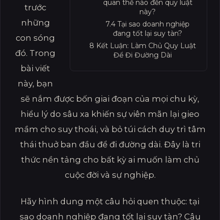
quan thế nào đến quy luật
trước
này?
những
7.4
Tại sao doanh nghiệp
đang tốt lại suy tàn?
con sóng
8
Kết Luận: Làm Chủ Quy Luật
đó. Trong
Để Đi Đường Dài
bài viết
này, bạn
sẽ nắm được bốn giai đoạn của mọi chu kỳ,
hiểu lý do sâu xa khiến sự viên mãn lại gieo
mầm cho suy thoái, và bỏ túi cách duy trì tâm
thái thuở ban đầu để đi đường dài. Đây là tri
thức nền tảng cho bất kỳ ai muốn làm chủ
cuộc đời và sự nghiệp.
Hãy hình dung một câu hỏi quen thuộc: tại
sao doanh nghiệp đang tốt lại suy tàn? Câu