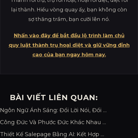
Thành rồi trụ, trụ rồi hoại, hoại rồi diệt, diệt rồi
lại thành. Hiểu vòng quay ấy, bạn không còn
sợ thăng trầm, bạn cưỡi lên nó.
Nhấn vào đây để bắt đầu lộ trình làm chủ
quy luật thành trụ hoại diệt và giữ vững đỉnh
cao của bạn ngay hôm nay.
BÀI VIẾT LIÊN QUAN:
Ngôn Ngữ Ánh Sáng: Đổi Lời Nói, Đổi Vận Mệnh
Công Đức Và Phước Đức Khác Nhau Thế Nào?
Thiết Kế Salepage Bằng AI: Kết Hợp Claude + Cloudflare + SePay Trong 1 Buổi