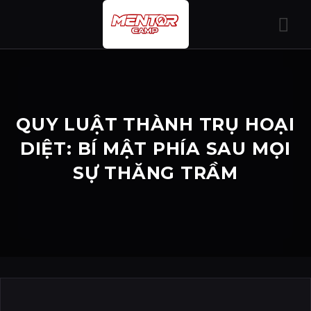
Bỏ
qua
nội
dung
QUY LUẬT THÀNH TRỤ HOẠI
DIỆT: BÍ MẬT PHÍA SAU MỌI
SỰ THĂNG TRẦM