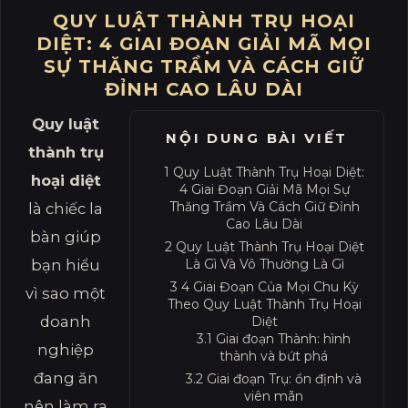
QUY LUẬT THÀNH TRỤ HOẠI
DIỆT: 4 GIAI ĐOẠN GIẢI MÃ MỌI
SỰ THĂNG TRẦM VÀ CÁCH GIỮ
ĐỈNH CAO LÂU DÀI
Quy luật
NỘI DUNG BÀI VIẾT
thành trụ
1
Quy Luật Thành Trụ Hoại Diệt:
hoại diệt
4 Giai Đoạn Giải Mã Mọi Sự
Thăng Trầm Và Cách Giữ Đỉnh
là chiếc la
Cao Lâu Dài
bàn giúp
2
Quy Luật Thành Trụ Hoại Diệt
bạn hiểu
Là Gì Và Vô Thường Là Gì
3
4 Giai Đoạn Của Mọi Chu Kỳ
vì sao một
Theo Quy Luật Thành Trụ Hoại
doanh
Diệt
3.1
Giai đoạn Thành: hình
nghiệp
thành và bứt phá
đang ăn
3.2
Giai đoạn Trụ: ổn định và
viên mãn
nên làm ra