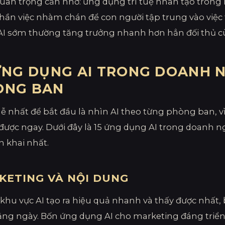
uan trọng cần nhớ: ứng dụng trí tuệ nhân tạo trong
hần việc nhàm chán để con người tập trung vào việc tạ
I sớm thường tăng trưởng nhanh hơn hẳn đối thủ 
ỨNG DỤNG AI TRONG DOANH 
ÒNG BAN
ễ nhất để bắt đầu là nhìn AI theo từng phòng ban, v
được ngay. Dưới đây là 15 ứng dụng AI trong doanh 
ển khai nhất.
KETING VÀ NỘI DUNG
 khu vực AI tạo ra hiệu quả nhanh và thấy được nhất, b
ng ngày. Bốn ứng dụng AI cho marketing đáng triển 