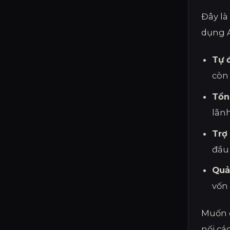
Đây là
dụng A
Tự 
còn
Tổn
lãnh
Trợ 
đầu
Quả
vốn
Muốn đ
nối cá