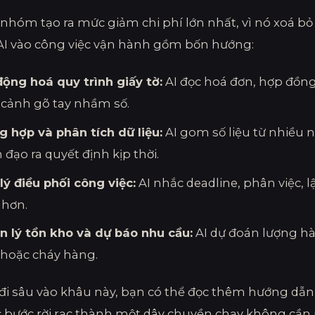
 nhóm tạo ra mức giảm chi phí lớn nhất, vì nó xoá b
I vào công việc vận hành gồm bốn hướng:
động hoá quy trình giấy tờ:
AI đọc hoá đơn, hợp đồng
 cảnh gõ tay nhầm số.
g hợp và phân tích dữ liệu:
AI gom số liệu từ nhiều 
 đạo ra quyết định kịp thời.
lý điều phối công việc:
AI nhắc deadline, phân việc, l
 hơn.
n lý tồn kho và dự báo nhu cầu:
AI dự đoán lượng h
 hoặc cháy hàng.
i sâu vào khâu này, bạn có thể đọc thêm hướng dẫ
c bước rời rạc thành một dây chuyền chạy không cần 