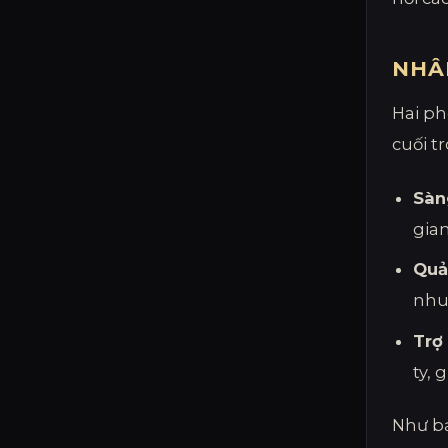
NHÂ
Hai ph
cuối t
Sàn
gia
Quả
nhu
Trợ 
ty,
Như bạ