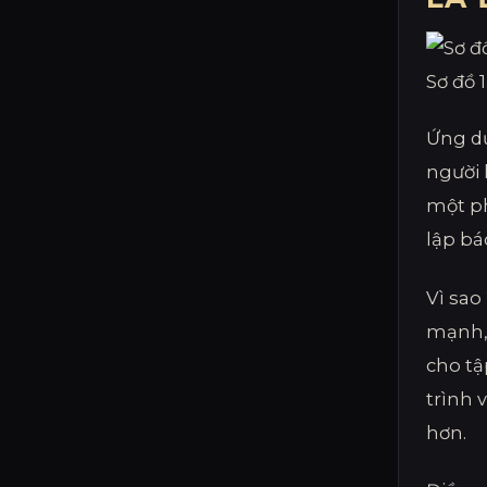
Sơ đồ 
Ứng dụ
người 
một ph
lập bá
Vì sao
mạnh, 
cho tậ
trình 
hơn.