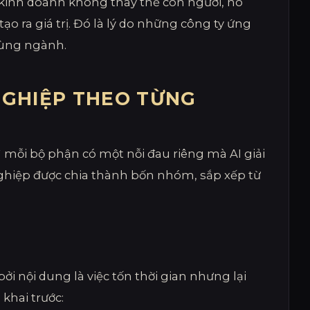
 kinh doanh không thay thế con người, nó
o ra giá trị. Đó là lý do những công ty ứng
cùng ngành.
NGHIỆP THEO TỪNG
ì mỗi bộ phận có một nỗi đau riêng mà AI giải
nghiệp được chia thành bốn nhóm, sắp xếp từ
ởi nội dung là việc tốn thời gian nhưng lại
khai trước: