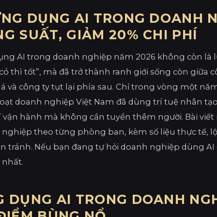
ỨNG DỤNG AI TRONG DOANH N
G SUẤT, GIẢM 20% CHI PHÍ
ng AI trong doanh nghiệp năm 2026 không còn là 
có thì tốt”, mà đã trở thành ranh giới sống còn giữa c
á và công ty tụt lại phía sau. Chỉ trong vòng một nă
oạt doanh nghiệp Việt Nam đã dùng trí tuệ nhân tạo
í vận hành mà không cần tuyển thêm người. Bài viết 
nghiệp theo từng phòng ban, kèm số liệu thực tế, lộ 
n tránh. Nếu bạn đang tự hỏi doanh nghiệp dùng AI đ
 nhất.
 DỤNG AI TRONG DOANH NGHI
ĐIỂM BÙNG NỔ