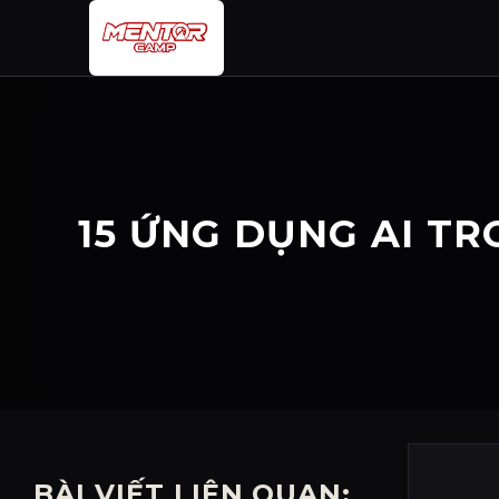
Bỏ
qua
nội
dung
15 ỨNG DỤNG AI T
BÀI VIẾT LIÊN QUAN: