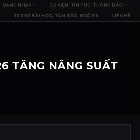
ĐĂNG NHẬP
SỰ KIỆN, TIN TỨC, THÔNG BÁO
10.000 BÀI HỌC, TÂM ĐẮC, NGỘ RA
LIÊN HỆ
26 TĂNG NĂNG SUẤT