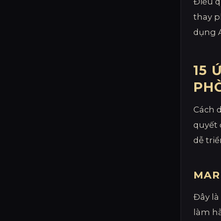
Điều q
thay p
dụng A
15 
PH
Cách d
quyết 
dễ tri
MAR
Đây là
làm hằ