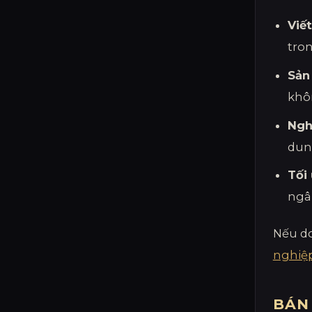
Viế
tron
Sản
khô
Ngh
dun
Tối
ngâ
Nếu do
nghiệ
BÁN