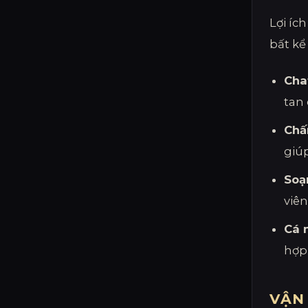
Lợi íc
bất kể
Cha
tan 
Chấ
giúp
Soạn
viê
Cá 
hợp 
VẬN