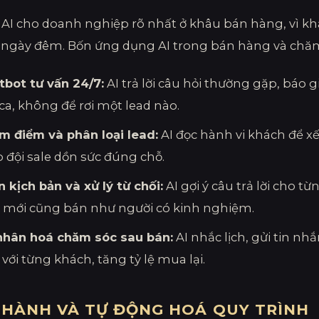
h AI cho doanh nghiệp rõ nhất ở khâu bán hàng, vì kh
 ngày đêm. Bốn ứng dụng AI trong bán hàng và chă
tbot tư vấn 24/7:
AI trả lời câu hỏi thường gặp, báo 
ca, không để rơi một lead nào.
m điểm và phân loại lead:
AI đọc hành vi khách để x
 đội sale dồn sức đúng chỗ.
 kịch bản và xử lý từ chối:
AI gợi ý câu trả lời cho 
n mới cũng bán như người có kinh nghiệm.
nhân hoá chăm sóc sau bán:
AI nhắc lịch, gửi tin n
với từng khách, tăng tỷ lệ mua lại.
 HÀNH VÀ TỰ ĐỘNG HOÁ QUY TRÌNH