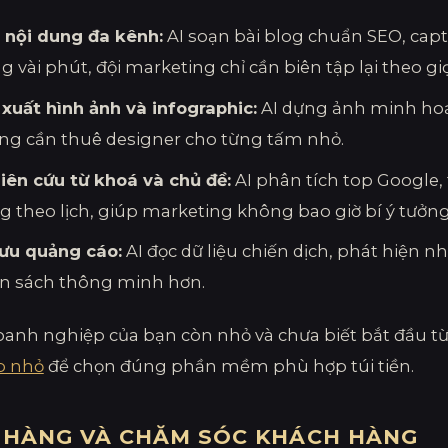
t nội dung đa kênh:
AI soạn bài blog chuẩn SEO, capt
g vài phút, đội marketing chỉ cần biên tập lại theo g
 xuất hình ảnh và infographic:
AI dựng ảnh minh hoạ,
ng cần thuê designer cho từng tấm nhỏ.
iên cứu từ khoá và chủ đề:
AI phân tích top Google,
g theo lịch, giúp marketing không bao giờ bí ý tưởng
 ưu quảng cáo:
AI đọc dữ liệu chiến dịch, phát hiện
n sách thông minh hơn.
anh nghiệp của bạn còn nhỏ và chưa biết bắt đầu t
p nhỏ
để chọn đúng phần mềm phù hợp túi tiền.
 HÀNG VÀ CHĂM SÓC KHÁCH HÀNG