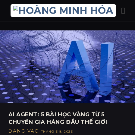
Bỏ
qua
nội
dung
AI AGENT: 5 BÀI HỌC VÀNG TỪ 5
CHUYÊN GIA HÀNG ĐẦU THẾ GIỚI
ĐĂNG VÀO
THÁNG 6 8, 2026