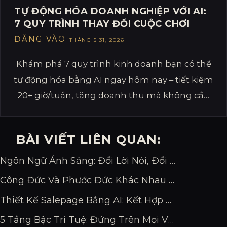
TỰ ĐỘNG HÓA DOANH NGHIỆP VỚI AI:
7 QUY TRÌNH THAY ĐỔI CUỘC CHƠI
ĐĂNG VÀO
THÁNG 5 31, 2026
Khám phá 7 quy trình kinh doanh bạn có thể
tự động hóa bằng AI ngay hôm nay – tiết kiệm
20+ giờ/tuần, tăng doanh thu mà không cần
thuê thêm nhân sự.
BÀI VIẾT LIÊN QUAN:
Ngôn Ngữ Ánh Sáng: Đổi Lời Nói, Đổi Vận Mệnh
Công Đức Và Phước Đức Khác Nhau Thế Nào?
Thiết Kế Salepage Bằng AI: Kết Hợp Claude + Cloudflare + SePay Trong 1 Buổi
5 Tầng Bậc Trí Tuệ: Đứng Trên Mọi Vấn Nạn Cuộc Đời